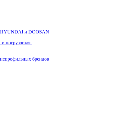
оров HYUNDAI и DOOSAN
в и погрузчиков
в непрофильных брендов