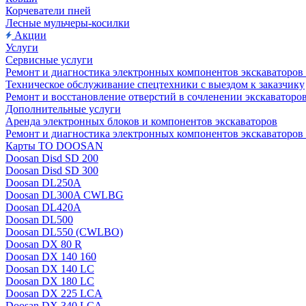
Корчеватели пней
Лесные мульчеры-косилки
Акции
Услуги
Сервисные услуги
Ремонт и диагностика электронных компонентов экскават
Техническое обслуживание спецтехники с выездом к заказчику
Ремонт и восстановление отверстий в сочленении экскаваторо
Дополнительные услуги
Аренда электронных блоков и компонентов экскаваторов
Ремонт и диагностика электронных компонентов экскаваторо
Карты ТО DOOSAN
Doosan Disd SD 200
Doosan Disd SD 300
Doosan DL250A
Doosan DL300A CWLBG
Doosan DL420A
Doosan DL500
Doosan DL550 (CWLBO)
Doosan DX 80 R
Doosan DX 140 160
Doosan DX 140 LC
Doosan DX 180 LC
Doosan DX 225 LCA
Doosan DX 340 LCA