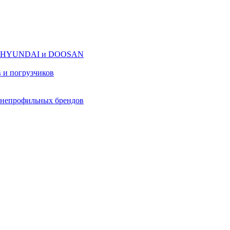
оров HYUNDAI и DOOSAN
в и погрузчиков
в непрофильных брендов