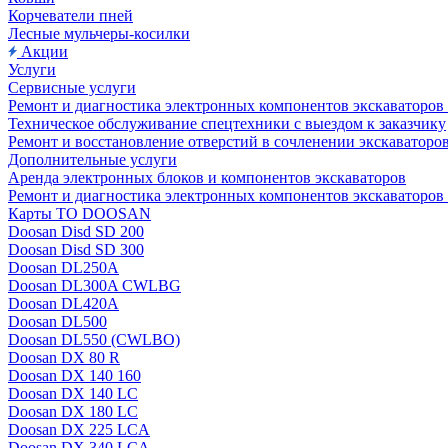
Корчеватели пней
Лесные мульчеры-косилки
Акции
Услуги
Сервисные услуги
Ремонт и диагностика электронных компонентов экскават
Техническое обслуживание спецтехники с выездом к заказчику
Ремонт и восстановление отверстий в сочленении экскаваторо
Дополнительные услуги
Аренда электронных блоков и компонентов экскаваторов
Ремонт и диагностика электронных компонентов экскаваторо
Карты ТО DOOSAN
Doosan Disd SD 200
Doosan Disd SD 300
Doosan DL250A
Doosan DL300A CWLBG
Doosan DL420A
Doosan DL500
Doosan DL550 (CWLBO)
Doosan DX 80 R
Doosan DX 140 160
Doosan DX 140 LC
Doosan DX 180 LC
Doosan DX 225 LCA
Doosan DX 340 LCA