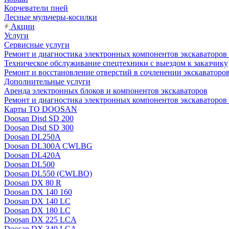
Корчеватели пней
Лесные мульчеры-косилки
Акции
Услуги
Сервисные услуги
Ремонт и диагностика электронных компонентов экскават
Техническое обслуживание спецтехники с выездом к заказчику
Ремонт и восстановление отверстий в сочленении экскаваторо
Дополнительные услуги
Аренда электронных блоков и компонентов экскаваторов
Ремонт и диагностика электронных компонентов экскаваторо
Карты ТО DOOSAN
Doosan Disd SD 200
Doosan Disd SD 300
Doosan DL250A
Doosan DL300A CWLBG
Doosan DL420A
Doosan DL500
Doosan DL550 (CWLBO)
Doosan DX 80 R
Doosan DX 140 160
Doosan DX 140 LC
Doosan DX 180 LC
Doosan DX 225 LCA
Doosan DX 340 LCA