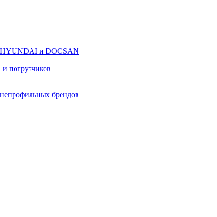
оров HYUNDAI и DOOSAN
в и погрузчиков
в непрофильных брендов