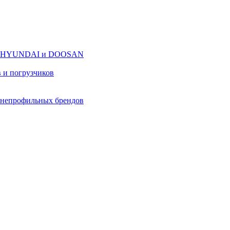
оров HYUNDAI и DOOSAN
в и погрузчиков
в непрофильных брендов