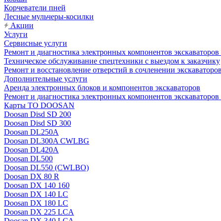
Корчеватели пней
Лесные мульчеры-косилки
Акции
Услуги
Сервисные услуги
Ремонт и диагностика электронных компонентов экскават
Техническое обслуживание спецтехники с выездом к заказчику
Ремонт и восстановление отверстий в сочленении экскаваторо
Дополнительные услуги
Аренда электронных блоков и компонентов экскаваторов
Ремонт и диагностика электронных компонентов экскаваторо
Карты ТО DOOSAN
Doosan Disd SD 200
Doosan Disd SD 300
Doosan DL250A
Doosan DL300A CWLBG
Doosan DL420A
Doosan DL500
Doosan DL550 (CWLBO)
Doosan DX 80 R
Doosan DX 140 160
Doosan DX 140 LC
Doosan DX 180 LC
Doosan DX 225 LCA
Doosan DX 340 LCA