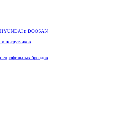
оров HYUNDAI и DOOSAN
в и погрузчиков
в непрофильных брендов