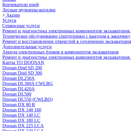
Корчеватели пней
Лесные мульчеры-косилки
Акции
Услуги
Сервисные услуги
Ремонт и диагностика электронных компонентов экскават
Техническое обслуживание спецтехники с выездом к заказчику
Ремонт и восстановление отверстий в сочленении экскаваторо
Дополнительные услуги
Аренда электронных блоков и компонентов экскаваторов
Ремонт и диагностика электронных компонентов экскаваторо
Карты ТО DOOSAN
Doosan Disd SD 200
Doosan Disd SD 300
Doosan DL250A
Doosan DL300A CWLBG
Doosan DL420A
Doosan DL500
Doosan DL550 (CWLBO)
Doosan DX 80 R
Doosan DX 140 160
Doosan DX 140 LC
Doosan DX 180 LC
Doosan DX 225 LCA
Doosan DX 340 LCA