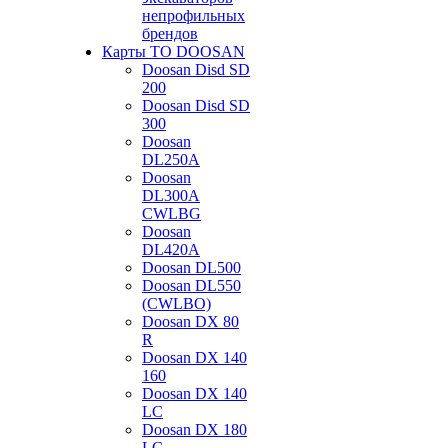
непрофильных
брендов
Карты ТО DOOSAN
Doosan Disd SD
200
Doosan Disd SD
300
Doosan
DL250A
Doosan
DL300A
CWLBG
Doosan
DL420A
Doosan DL500
Doosan DL550
(CWLBO)
Doosan DX 80
R
Doosan DX 140
160
Doosan DX 140
LC
Doosan DX 180
LC