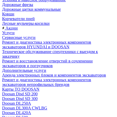
Дорожные фрезы
Дорожные щетки коммунальные
Ковши
Корчеватели пней
Лесные мульчеры-косилки
Акции
Услуги
Сервисные услуги
Ремонт и диагностика электронных компонентов
экскаваторов HYUNDAI и DOOSAN
Техническое обслуживание спецтехники с выездом к
заказчику
Ремонт и восстановление отверстий в сочленении
экскаваторов и погрузчиков
Дополнительные услуги
Аренда электронных блоков и компонентов экскаваторов
Ремонт и диагностика электронных компонентов
экскаваторов непрофильных брендов
Карты ТО DOOSAN
Doosan Disd SD 200
Doosan Disd SD 300
Doosan DL250A
Doosan DL300A CWLBG
Doosan DL420A