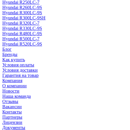
Hyundai R250LC-7
Hyundai R260LC-9S
Hyundai R300LC-9S
Hyundai R300LC-9SH
Hyundai R320LC-7
Hyundai R330LC-9S
Hyundai R480LC-9S
Hyundai R500LC-7
Hyundai R520LC-9S
Блог
Бренды
Как купить
Условия оплаты
Условия доставки
Гарантия на товар
Компания
О компании
Новости
Наша команда
Отзывы
Вакансии
Контакты
Партнеры
Лицензии
Документы