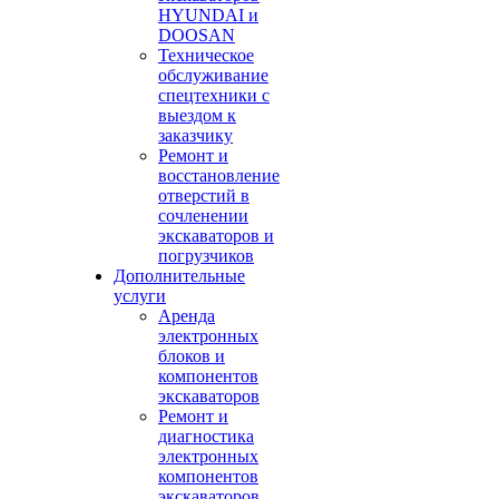
HYUNDAI и
DOOSAN
Техническое
обслуживание
спецтехники с
выездом к
заказчику
Ремонт и
восстановление
отверстий в
сочленении
экскаваторов и
погрузчиков
Дополнительные
услуги
Аренда
электронных
блоков и
компонентов
экскаваторов
Ремонт и
диагностика
электронных
компонентов
экскаваторов