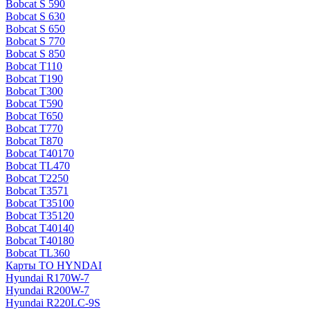
Bobcat S 590
Bobcat S 630
Bobcat S 650
Bobcat S 770
Bobcat S 850
Bobcat T110
Bobcat T190
Bobcat T300
Bobcat T590
Bobcat T650
Bobcat T770
Bobcat T870
Bobcat T40170
Bobcat TL470
Bobcat Т2250
Bobcat Т3571
Bobcat Т35100
Bobcat Т35120
Bobcat Т40140
Bobcat Т40180
Bobcat ТL360
Карты ТО HYNDAI
Hyundai R170W-7
Hyundai R200W-7
Hyundai R220LC-9S