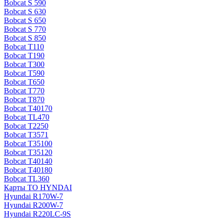
Bobcat S 590
Bobcat S 630
Bobcat S 650
Bobcat S 770
Bobcat S 850
Bobcat T110
Bobcat T190
Bobcat T300
Bobcat T590
Bobcat T650
Bobcat T770
Bobcat T870
Bobcat T40170
Bobcat TL470
Bobcat Т2250
Bobcat Т3571
Bobcat Т35100
Bobcat Т35120
Bobcat Т40140
Bobcat Т40180
Bobcat ТL360
Карты ТО HYNDAI
Hyundai R170W-7
Hyundai R200W-7
Hyundai R220LC-9S