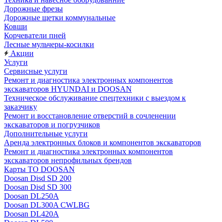
Дорожные фрезы
Дорожные щетки коммунальные
Ковши
Корчеватели пней
Лесные мульчеры-косилки
Акции
Услуги
Сервисные услуги
Ремонт и диагностика электронных компонентов
экскаваторов HYUNDAI и DOOSAN
Техническое обслуживание спецтехники с выездом к
заказчику
Ремонт и восстановление отверстий в сочленении
экскаваторов и погрузчиков
Дополнительные услуги
Аренда электронных блоков и компонентов экскаваторов
Ремонт и диагностика электронных компонентов
экскаваторов непрофильных брендов
Карты ТО DOOSAN
Doosan Disd SD 200
Doosan Disd SD 300
Doosan DL250A
Doosan DL300A CWLBG
Doosan DL420A