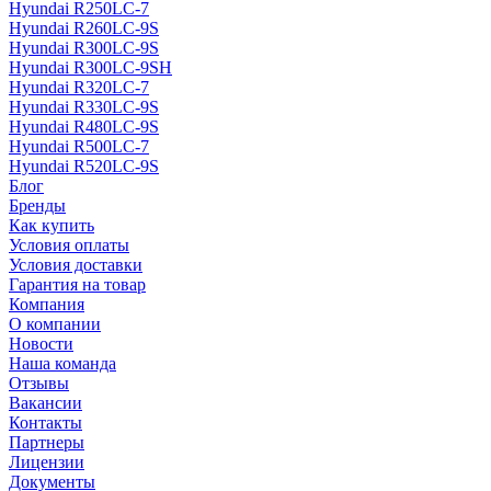
Hyundai R250LC-7
Hyundai R260LC-9S
Hyundai R300LC-9S
Hyundai R300LC-9SH
Hyundai R320LC-7
Hyundai R330LC-9S
Hyundai R480LC-9S
Hyundai R500LC-7
Hyundai R520LC-9S
Блог
Бренды
Как купить
Условия оплаты
Условия доставки
Гарантия на товар
Компания
О компании
Новости
Наша команда
Отзывы
Вакансии
Контакты
Партнеры
Лицензии
Документы