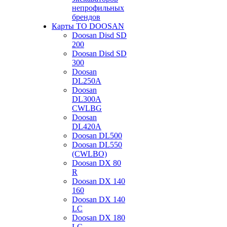
непрофильных
брендов
Карты ТО DOOSAN
Doosan Disd SD
200
Doosan Disd SD
300
Doosan
DL250A
Doosan
DL300A
CWLBG
Doosan
DL420A
Doosan DL500
Doosan DL550
(CWLBO)
Doosan DX 80
R
Doosan DX 140
160
Doosan DX 140
LC
Doosan DX 180
LC