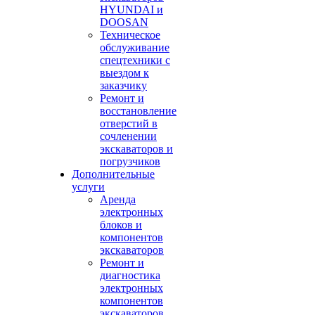
HYUNDAI и
DOOSAN
Техническое
обслуживание
спецтехники с
выездом к
заказчику
Ремонт и
восстановление
отверстий в
сочленении
экскаваторов и
погрузчиков
Дополнительные
услуги
Аренда
электронных
блоков и
компонентов
экскаваторов
Ремонт и
диагностика
электронных
компонентов
экскаваторов