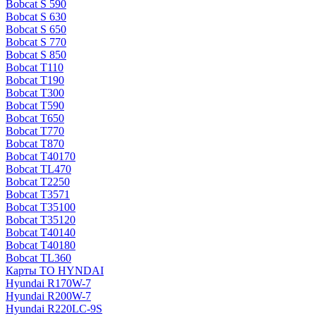
Bobcat S 590
Bobcat S 630
Bobcat S 650
Bobcat S 770
Bobcat S 850
Bobcat T110
Bobcat T190
Bobcat T300
Bobcat T590
Bobcat T650
Bobcat T770
Bobcat T870
Bobcat T40170
Bobcat TL470
Bobcat Т2250
Bobcat Т3571
Bobcat Т35100
Bobcat Т35120
Bobcat Т40140
Bobcat Т40180
Bobcat ТL360
Карты ТО HYNDAI
Hyundai R170W-7
Hyundai R200W-7
Hyundai R220LC-9S