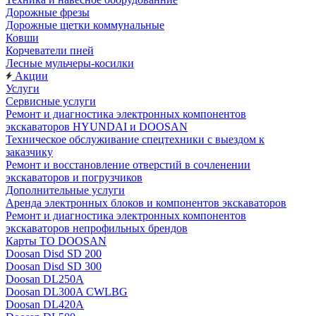
Дорожные фрезы
Дорожные щетки коммунальные
Ковши
Корчеватели пней
Лесные мульчеры-косилки
Акции
Услуги
Сервисные услуги
Ремонт и диагностика электронных компонентов
экскаваторов HYUNDAI и DOOSAN
Техническое обслуживание спецтехники с выездом к
заказчику
Ремонт и восстановление отверстий в сочленении
экскаваторов и погрузчиков
Дополнительные услуги
Аренда электронных блоков и компонентов экскаваторов
Ремонт и диагностика электронных компонентов
экскаваторов непрофильных брендов
Карты ТО DOOSAN
Doosan Disd SD 200
Doosan Disd SD 300
Doosan DL250A
Doosan DL300A CWLBG
Doosan DL420A