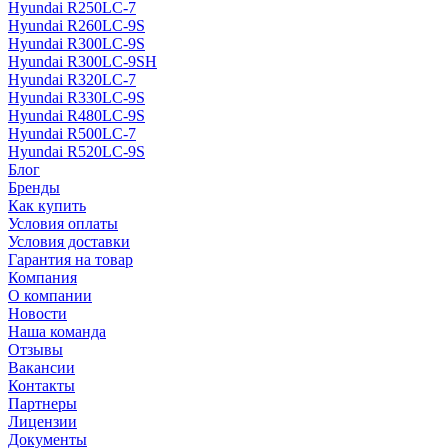
Hyundai R250LC-7
Hyundai R260LC-9S
Hyundai R300LC-9S
Hyundai R300LC-9SH
Hyundai R320LC-7
Hyundai R330LC-9S
Hyundai R480LC-9S
Hyundai R500LC-7
Hyundai R520LC-9S
Блог
Бренды
Как купить
Условия оплаты
Условия доставки
Гарантия на товар
Компания
О компании
Новости
Наша команда
Отзывы
Вакансии
Контакты
Партнеры
Лицензии
Документы