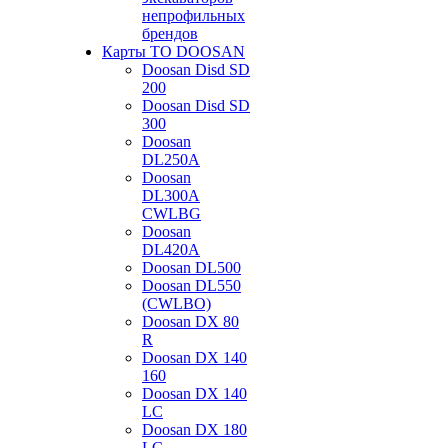
непрофильных
брендов
Карты ТО DOOSAN
Doosan Disd SD
200
Doosan Disd SD
300
Doosan
DL250A
Doosan
DL300A
CWLBG
Doosan
DL420A
Doosan DL500
Doosan DL550
(CWLBO)
Doosan DX 80
R
Doosan DX 140
160
Doosan DX 140
LC
Doosan DX 180
LC