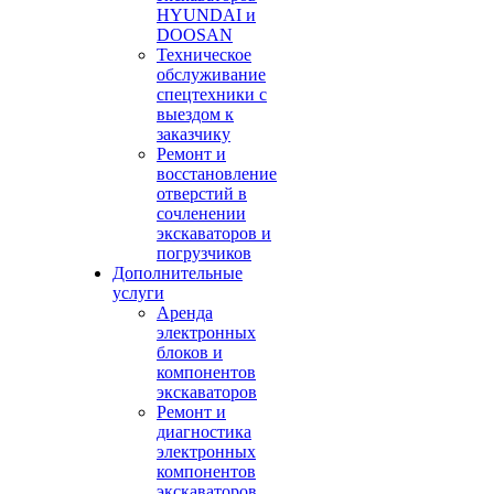
HYUNDAI и
DOOSAN
Техническое
обслуживание
спецтехники с
выездом к
заказчику
Ремонт и
восстановление
отверстий в
сочленении
экскаваторов и
погрузчиков
Дополнительные
услуги
Аренда
электронных
блоков и
компонентов
экскаваторов
Ремонт и
диагностика
электронных
компонентов
экскаваторов