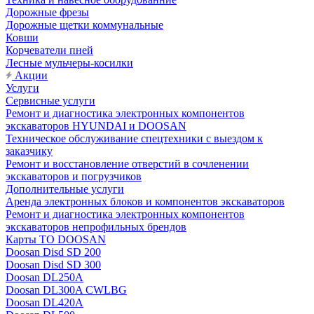
Дорожные фрезы
Дорожные щетки коммунальные
Ковши
Корчеватели пней
Лесные мульчеры-косилки
Акции
Услуги
Сервисные услуги
Ремонт и диагностика электронных компонентов
экскаваторов HYUNDAI и DOOSAN
Техническое обслуживание спецтехники с выездом к
заказчику
Ремонт и восстановление отверстий в сочленении
экскаваторов и погрузчиков
Дополнительные услуги
Аренда электронных блоков и компонентов экскаваторов
Ремонт и диагностика электронных компонентов
экскаваторов непрофильных брендов
Карты ТО DOOSAN
Doosan Disd SD 200
Doosan Disd SD 300
Doosan DL250A
Doosan DL300A CWLBG
Doosan DL420A