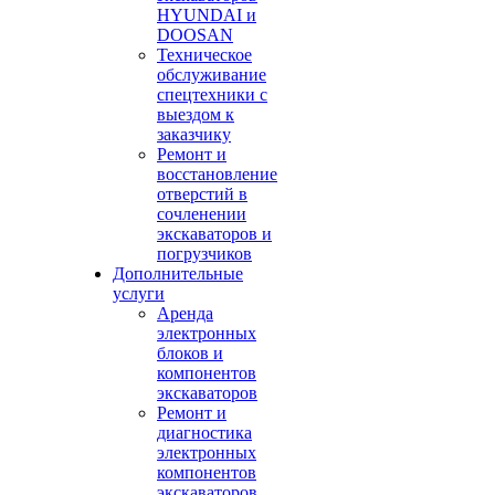
HYUNDAI и
DOOSAN
Техническое
обслуживание
спецтехники с
выездом к
заказчику
Ремонт и
восстановление
отверстий в
сочленении
экскаваторов и
погрузчиков
Дополнительные
услуги
Аренда
электронных
блоков и
компонентов
экскаваторов
Ремонт и
диагностика
электронных
компонентов
экскаваторов