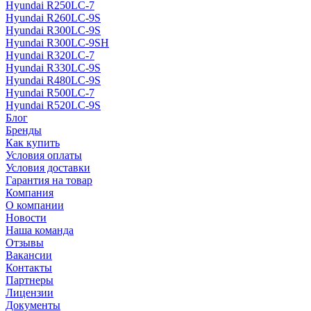
Hyundai R250LC-7
Hyundai R260LC-9S
Hyundai R300LC-9S
Hyundai R300LC-9SH
Hyundai R320LC-7
Hyundai R330LC-9S
Hyundai R480LC-9S
Hyundai R500LC-7
Hyundai R520LC-9S
Блог
Бренды
Как купить
Условия оплаты
Условия доставки
Гарантия на товар
Компания
О компании
Новости
Наша команда
Отзывы
Вакансии
Контакты
Партнеры
Лицензии
Документы