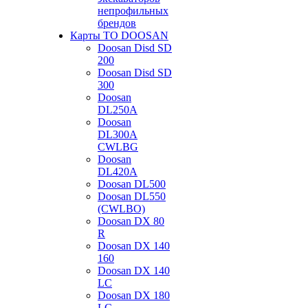
непрофильных
брендов
Карты ТО DOOSAN
Doosan Disd SD
200
Doosan Disd SD
300
Doosan
DL250A
Doosan
DL300A
CWLBG
Doosan
DL420A
Doosan DL500
Doosan DL550
(CWLBO)
Doosan DX 80
R
Doosan DX 140
160
Doosan DX 140
LC
Doosan DX 180
LC