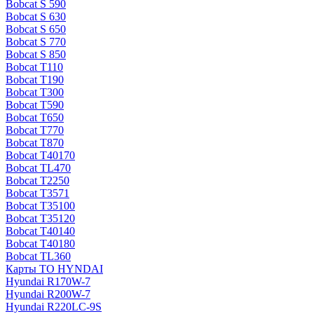
Bobcat S 590
Bobcat S 630
Bobcat S 650
Bobcat S 770
Bobcat S 850
Bobcat T110
Bobcat T190
Bobcat T300
Bobcat T590
Bobcat T650
Bobcat T770
Bobcat T870
Bobcat T40170
Bobcat TL470
Bobcat Т2250
Bobcat Т3571
Bobcat Т35100
Bobcat Т35120
Bobcat Т40140
Bobcat Т40180
Bobcat ТL360
Карты ТО HYNDAI
Hyundai R170W-7
Hyundai R200W-7
Hyundai R220LC-9S