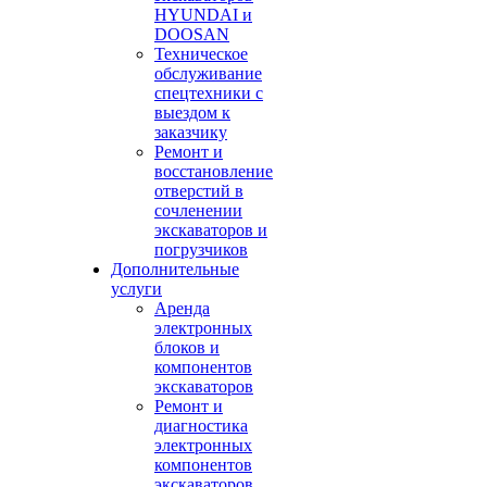
HYUNDAI и
DOOSAN
Техническое
обслуживание
спецтехники с
выездом к
заказчику
Ремонт и
восстановление
отверстий в
сочленении
экскаваторов и
погрузчиков
Дополнительные
услуги
Аренда
электронных
блоков и
компонентов
экскаваторов
Ремонт и
диагностика
электронных
компонентов
экскаваторов