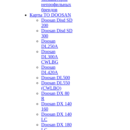
непрофильных
брендов
Карты ТО DOOSAN
Doosan Disd SD
200
Doosan Disd SD
300
Doosan
DL250A
Doosan
DL300A
CWLBG
Doosan
DL420A
Doosan DL500
Doosan DL550
(CWLBO)
Doosan DX 80
R
Doosan DX 140
160
Doosan DX 140
LC
Doosan DX 180
LC