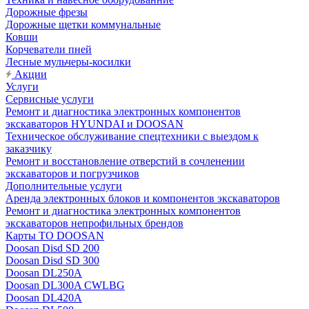
Дорожные фрезы
Дорожные щетки коммунальные
Ковши
Корчеватели пней
Лесные мульчеры-косилки
Акции
Услуги
Сервисные услуги
Ремонт и диагностика электронных компонентов
экскаваторов HYUNDAI и DOOSAN
Техническое обслуживание спецтехники с выездом к
заказчику
Ремонт и восстановление отверстий в сочленении
экскаваторов и погрузчиков
Дополнительные услуги
Аренда электронных блоков и компонентов экскаваторов
Ремонт и диагностика электронных компонентов
экскаваторов непрофильных брендов
Карты ТО DOOSAN
Doosan Disd SD 200
Doosan Disd SD 300
Doosan DL250A
Doosan DL300A CWLBG
Doosan DL420A