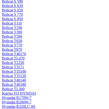
Bobcat S 590
Bobcat S 630
Bobcat S 650
Bobcat S 770
Bobcat S 850
Bobcat T110
Bobcat T190
Bobcat T300
Bobcat T590
Bobcat T650
Bobcat T770
Bobcat T870
Bobcat T40170
Bobcat TL470
Bobcat Т2250
Bobcat Т3571
Bobcat Т35100
Bobcat Т35120
Bobcat Т40140
Bobcat Т40180
Bobcat ТL360
Карты ТО HYNDAI
Hyundai R170W-7
Hyundai R200W-7
Hyundai R220LC-9S