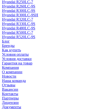
Hyundai R250LC-7
Hyundai R260LC-9S
Hyundai R300LC-9S
Hyundai R300LC-9SH
Hyundai R320LC-7
Hyundai R330LC-9S
Hyundai R480LC-9S
Hyundai R500LC-7
Hyundai R520LC-9S
Блог
Бренды
Как купить
Условия оплаты
Условия доставки
Гарантия на товар
Компания
О компании
Новости
Наша команда
Отзывы
Вакансии
Контакты
Партнеры
Лицензии
Документы