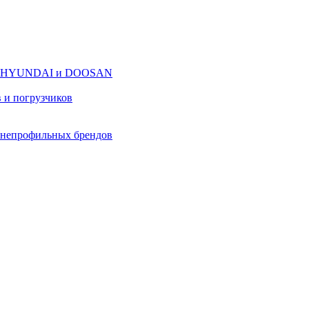
оров HYUNDAI и DOOSAN
в и погрузчиков
в непрофильных брендов