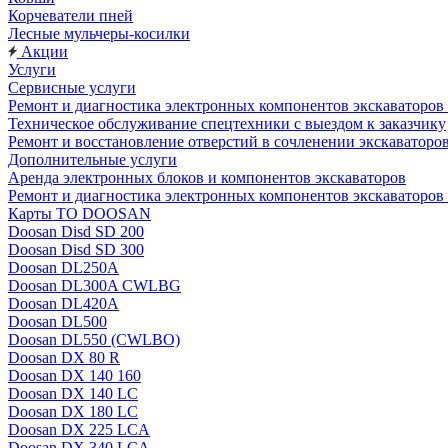
Корчеватели пней
Лесные мульчеры-косилки
Акции
Услуги
Сервисные услуги
Ремонт и диагностика электронных компонентов экскават
Техническое обслуживание спецтехники с выездом к заказчику
Ремонт и восстановление отверстий в сочленении экскаваторо
Дополнительные услуги
Аренда электронных блоков и компонентов экскаваторов
Ремонт и диагностика электронных компонентов экскаваторо
Карты ТО DOOSAN
Doosan Disd SD 200
Doosan Disd SD 300
Doosan DL250A
Doosan DL300A CWLBG
Doosan DL420A
Doosan DL500
Doosan DL550 (CWLBO)
Doosan DX 80 R
Doosan DX 140 160
Doosan DX 140 LC
Doosan DX 180 LC
Doosan DX 225 LCA
Doosan DX 340 LCA