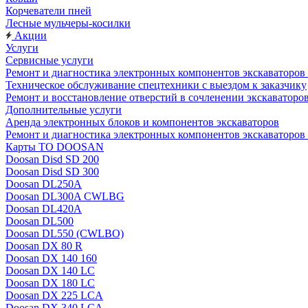
Корчеватели пней
Лесные мульчеры-косилки
Акции
Услуги
Сервисные услуги
Ремонт и диагностика электронных компонентов экскават
Техническое обслуживание спецтехники с выездом к заказчику
Ремонт и восстановление отверстий в сочленении экскаваторо
Дополнительные услуги
Аренда электронных блоков и компонентов экскаваторов
Ремонт и диагностика электронных компонентов экскаваторо
Карты ТО DOOSAN
Doosan Disd SD 200
Doosan Disd SD 300
Doosan DL250A
Doosan DL300A CWLBG
Doosan DL420A
Doosan DL500
Doosan DL550 (CWLBO)
Doosan DX 80 R
Doosan DX 140 160
Doosan DX 140 LC
Doosan DX 180 LC
Doosan DX 225 LCA
Doosan DX 340 LCA