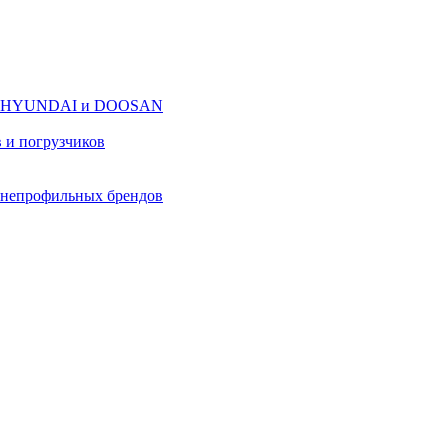
оров HYUNDAI и DOOSAN
в и погрузчиков
в непрофильных брендов