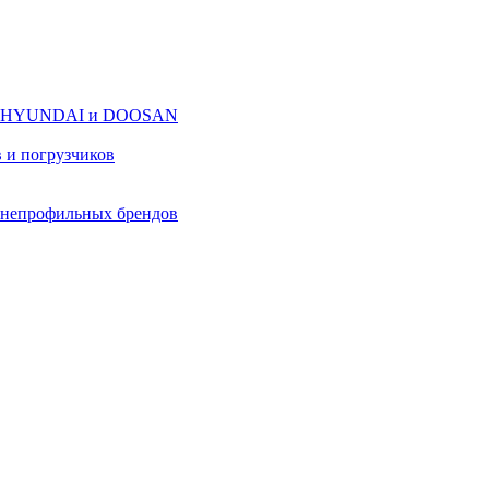
оров HYUNDAI и DOOSAN
в и погрузчиков
в непрофильных брендов