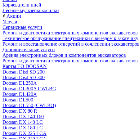
Корчеватели пней
Лесные мульчеры-косилки
Акции
Услуги
Сервисные услуги
Ремонт и диагностика электронных компонентов экскават
Техническое обслуживание спецтехники с выездом к заказчику
Ремонт и восстановление отверстий в сочленении экскаваторо
Дополнительные услуги
Аренда электронных блоков и компонентов экскаваторов
Ремонт и диагностика электронных компонентов экскаваторо
Карты ТО DOOSAN
Doosan Disd SD 200
Doosan Disd SD 300
Doosan DL250A
Doosan DL300A CWLBG
Doosan DL420A
Doosan DL500
Doosan DL550 (CWLBO)
Doosan DX 80 R
Doosan DX 140 160
Doosan DX 140 LC
Doosan DX 180 LC
Doosan DX 225 LCA
Doosan DX 340 LCA