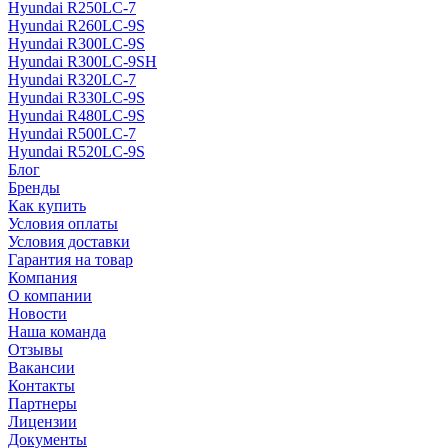
Hyundai R250LC-7
Hyundai R260LC-9S
Hyundai R300LC-9S
Hyundai R300LC-9SH
Hyundai R320LC-7
Hyundai R330LC-9S
Hyundai R480LC-9S
Hyundai R500LC-7
Hyundai R520LC-9S
Блог
Бренды
Как купить
Условия оплаты
Условия доставки
Гарантия на товар
Компания
О компании
Новости
Наша команда
Отзывы
Вакансии
Контакты
Партнеры
Лицензии
Документы