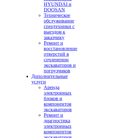
HYUNDAI и
DOOSAN
Техническое
обслуживание
спецтехники с
выездом к
заказчику
Ремонт и
восстановление
отверстий в
сочленении
экскаваторов и
погрузчиков
Дополнительные
услуги
Аренда
электронных
блоков и
компонентов
экскаваторов
Ремонт и
диагностика
электронных
компонентов
экскаваторов