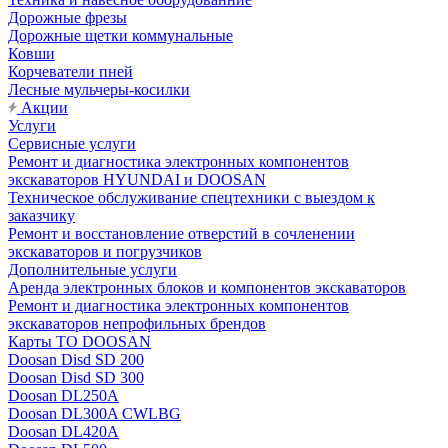
Дорожные фрезы
Дорожные щетки коммунальные
Ковши
Корчеватели пней
Лесные мульчеры-косилки
Акции
Услуги
Сервисные услуги
Ремонт и диагностика электронных компонентов
экскаваторов HYUNDAI и DOOSAN
Техническое обслуживание спецтехники с выездом к
заказчику
Ремонт и восстановление отверстий в сочленении
экскаваторов и погрузчиков
Дополнительные услуги
Аренда электронных блоков и компонентов экскаваторов
Ремонт и диагностика электронных компонентов
экскаваторов непрофильных брендов
Карты ТО DOOSAN
Doosan Disd SD 200
Doosan Disd SD 300
Doosan DL250A
Doosan DL300A CWLBG
Doosan DL420A