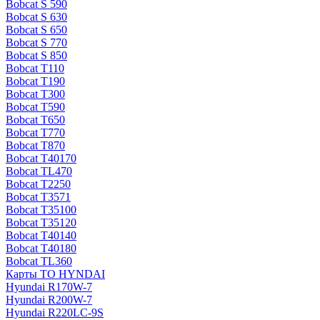
Bobcat S 590
Bobcat S 630
Bobcat S 650
Bobcat S 770
Bobcat S 850
Bobcat T110
Bobcat T190
Bobcat T300
Bobcat T590
Bobcat T650
Bobcat T770
Bobcat T870
Bobcat T40170
Bobcat TL470
Bobcat Т2250
Bobcat Т3571
Bobcat Т35100
Bobcat Т35120
Bobcat Т40140
Bobcat Т40180
Bobcat ТL360
Карты ТО HYNDAI
Hyundai R170W-7
Hyundai R200W-7
Hyundai R220LC-9S