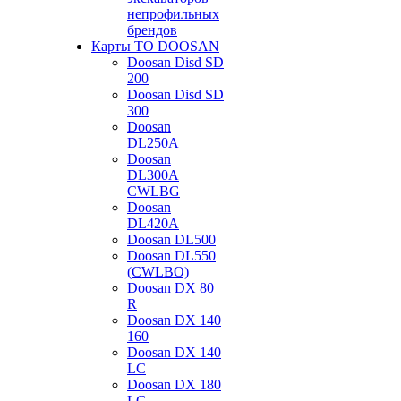
непрофильных
брендов
Карты ТО DOOSAN
Doosan Disd SD
200
Doosan Disd SD
300
Doosan
DL250A
Doosan
DL300A
CWLBG
Doosan
DL420A
Doosan DL500
Doosan DL550
(CWLBO)
Doosan DX 80
R
Doosan DX 140
160
Doosan DX 140
LC
Doosan DX 180
LC