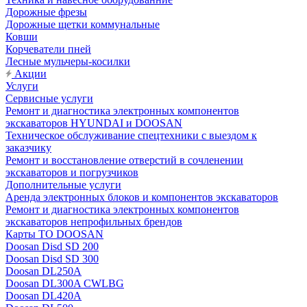
Дорожные фрезы
Дорожные щетки коммунальные
Ковши
Корчеватели пней
Лесные мульчеры-косилки
Акции
Услуги
Сервисные услуги
Ремонт и диагностика электронных компонентов
экскаваторов HYUNDAI и DOOSAN
Техническое обслуживание спецтехники с выездом к
заказчику
Ремонт и восстановление отверстий в сочленении
экскаваторов и погрузчиков
Дополнительные услуги
Аренда электронных блоков и компонентов экскаваторов
Ремонт и диагностика электронных компонентов
экскаваторов непрофильных брендов
Карты ТО DOOSAN
Doosan Disd SD 200
Doosan Disd SD 300
Doosan DL250A
Doosan DL300A CWLBG
Doosan DL420A