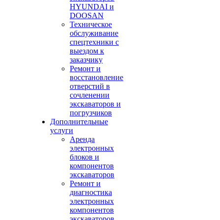
HYUNDAI и
DOOSAN
Техническое
обслуживание
спецтехники с
выездом к
заказчику
Ремонт и
восстановление
отверстий в
сочленении
экскаваторов и
погрузчиков
Дополнительные
услуги
Аренда
электронных
блоков и
компонентов
экскаваторов
Ремонт и
диагностика
электронных
компонентов
экскаваторов