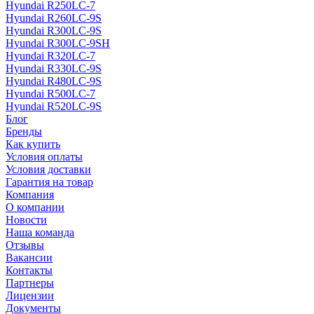
Hyundai R250LC-7
Hyundai R260LC-9S
Hyundai R300LC-9S
Hyundai R300LC-9SH
Hyundai R320LC-7
Hyundai R330LC-9S
Hyundai R480LC-9S
Hyundai R500LC-7
Hyundai R520LC-9S
Блог
Бренды
Как купить
Условия оплаты
Условия доставки
Гарантия на товар
Компания
О компании
Новости
Наша команда
Отзывы
Вакансии
Контакты
Партнеры
Лицензии
Документы