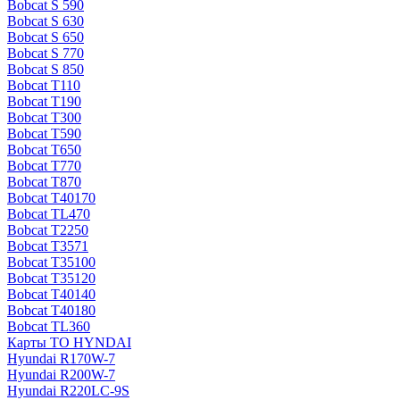
Bobcat S 590
Bobcat S 630
Bobcat S 650
Bobcat S 770
Bobcat S 850
Bobcat T110
Bobcat T190
Bobcat T300
Bobcat T590
Bobcat T650
Bobcat T770
Bobcat T870
Bobcat T40170
Bobcat TL470
Bobcat Т2250
Bobcat Т3571
Bobcat Т35100
Bobcat Т35120
Bobcat Т40140
Bobcat Т40180
Bobcat ТL360
Карты ТО HYNDAI
Hyundai R170W-7
Hyundai R200W-7
Hyundai R220LC-9S