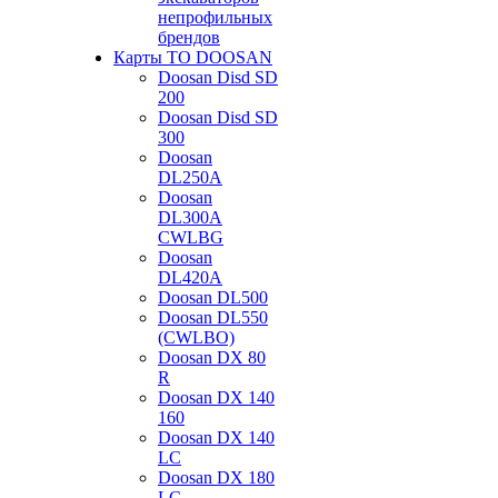
непрофильных
брендов
Карты ТО DOOSAN
Doosan Disd SD
200
Doosan Disd SD
300
Doosan
DL250A
Doosan
DL300A
CWLBG
Doosan
DL420A
Doosan DL500
Doosan DL550
(CWLBO)
Doosan DX 80
R
Doosan DX 140
160
Doosan DX 140
LC
Doosan DX 180
LC