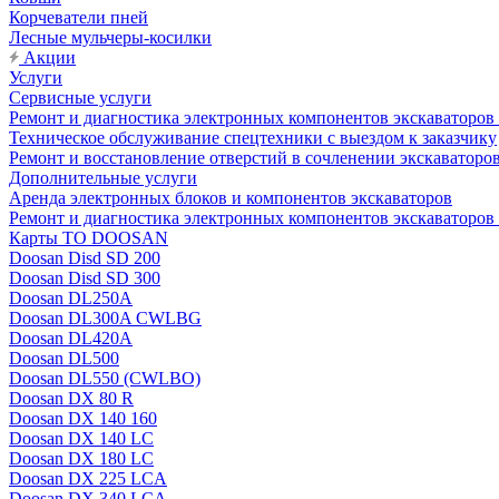
Корчеватели пней
Лесные мульчеры-косилки
Акции
Услуги
Сервисные услуги
Ремонт и диагностика электронных компонентов экскават
Техническое обслуживание спецтехники с выездом к заказчику
Ремонт и восстановление отверстий в сочленении экскаваторо
Дополнительные услуги
Аренда электронных блоков и компонентов экскаваторов
Ремонт и диагностика электронных компонентов экскаваторо
Карты ТО DOOSAN
Doosan Disd SD 200
Doosan Disd SD 300
Doosan DL250A
Doosan DL300A CWLBG
Doosan DL420A
Doosan DL500
Doosan DL550 (CWLBO)
Doosan DX 80 R
Doosan DX 140 160
Doosan DX 140 LC
Doosan DX 180 LC
Doosan DX 225 LCA
Doosan DX 340 LCA