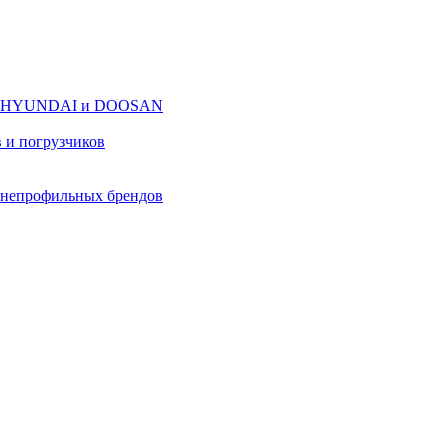
оров HYUNDAI и DOOSAN
в и погрузчиков
в непрофильных брендов