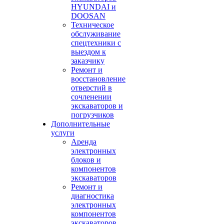
HYUNDAI и
DOOSAN
Техническое
обслуживание
спецтехники с
выездом к
заказчику
Ремонт и
восстановление
отверстий в
сочленении
экскаваторов и
погрузчиков
Дополнительные
услуги
Аренда
электронных
блоков и
компонентов
экскаваторов
Ремонт и
диагностика
электронных
компонентов
экскаваторов