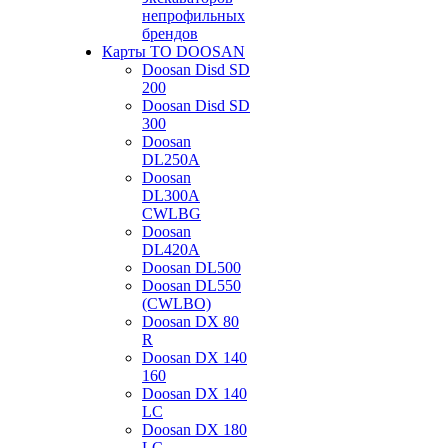
непрофильных
брендов
Карты ТО DOOSAN
Doosan Disd SD
200
Doosan Disd SD
300
Doosan
DL250A
Doosan
DL300A
CWLBG
Doosan
DL420A
Doosan DL500
Doosan DL550
(CWLBO)
Doosan DX 80
R
Doosan DX 140
160
Doosan DX 140
LC
Doosan DX 180
LC