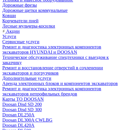
Дорожные фрезы
Дорожные щетки коммунальные
Ковши
Корчеватели пней
Лесные мульчеры-косилки
Акции
Услуги
Сервисные услуги
Ремонт и диагностика электронных компонентов
экскаваторов HYUNDAI и DOOSAN
Техническое обслуживание спецтехники с выездом к
заказчику
Ремонт и восстановление отверстий в сочленении
экскаваторов и погрузчиков
Дополнительные услуги
Аренда электронных блоков и компонентов экскаваторов
Ремонт и диагностика электронных компонентов
экскаваторов непрофильных брендов
Карты ТО DOOSAN
Doosan Disd SD 200
Doosan Disd SD 300
Doosan DL250A
Doosan DL300A CWLBG
Doosan DL420A