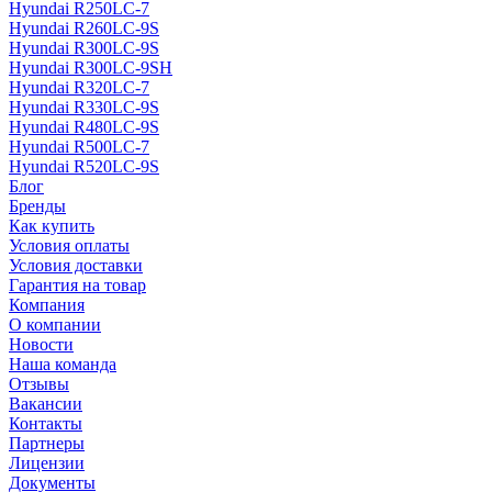
Hyundai R250LC-7
Hyundai R260LC-9S
Hyundai R300LC-9S
Hyundai R300LC-9SH
Hyundai R320LC-7
Hyundai R330LC-9S
Hyundai R480LC-9S
Hyundai R500LC-7
Hyundai R520LC-9S
Блог
Бренды
Как купить
Условия оплаты
Условия доставки
Гарантия на товар
Компания
О компании
Новости
Наша команда
Отзывы
Вакансии
Контакты
Партнеры
Лицензии
Документы