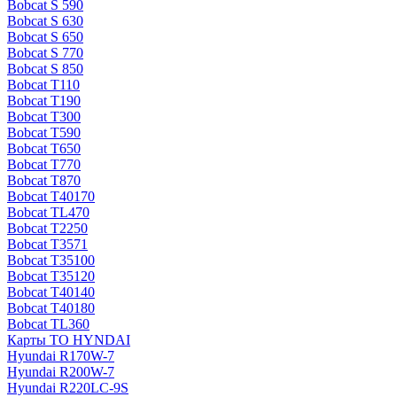
Bobcat S 590
Bobcat S 630
Bobcat S 650
Bobcat S 770
Bobcat S 850
Bobcat T110
Bobcat T190
Bobcat T300
Bobcat T590
Bobcat T650
Bobcat T770
Bobcat T870
Bobcat T40170
Bobcat TL470
Bobcat Т2250
Bobcat Т3571
Bobcat Т35100
Bobcat Т35120
Bobcat Т40140
Bobcat Т40180
Bobcat ТL360
Карты ТО HYNDAI
Hyundai R170W-7
Hyundai R200W-7
Hyundai R220LC-9S